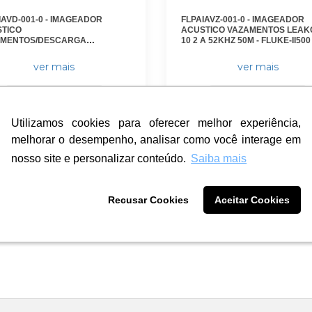
IAVD-001-0 - IMAGEADOR
FLPAIAVZ-001-0 - IMAGEADOR
TICO
ACUSTICO VAZAMENTOS LEAKQ
AMENTOS/DESCARGA
10 2 A 52KHZ 50M - FLUKE-II500 
IAL/MEC LEAKQ/PDQ/MECQ 2 A
FLUKE
HZ 120M C/ FLUKE CONNECT -
ver mais
ver mais
-II915 - FLUKE
Orçamento
Orçamento
Utilizamos cookies para oferecer melhor experiência,
Utilizamos cookies para oferecer melhor experiência,
melhorar o desempenho, analisar como você interage em
melhorar o desempenho, analisar como você interage em
nosso site e personalizar conteúdo.
nosso site e personalizar conteúdo.
Saiba mais
Saiba mais
Recusar Cookies
Recusar Cookies
Aceitar Cookies
Aceitar Cookies
1