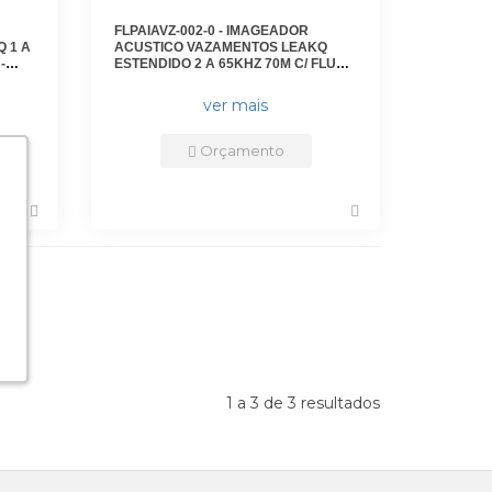
FLPAIAVZ-002-0 - IMAGEADOR
 1 A
ACUSTICO VAZAMENTOS LEAKQ
-
ESTENDIDO 2 A 65KHZ 70M C/ FLUKE
CONNECT - FLUKE-II905 - FLUKE
ver mais
Orçamento
1 a 3 de 3 resultados