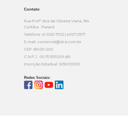
Contato
Rua Profª Ana de Oliveira Viana, 184
Curitiba - Paraná
Telefone: 41 3021-1700 | 4007-2977
E-mail:
comercial@dca.com.br
CEP: 81030-200
C.N.P.J.: 00.111.511/0001-80
Inscrição Estadual: 0290331013
Redes Sociais: