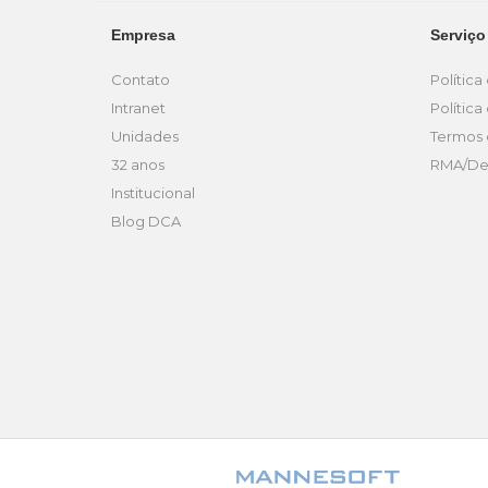
Empresa
Serviço
Contato
Polític
Intranet
Polític
Unidades
Termos 
32 anos
RMA/De
Institucional
Blog DCA