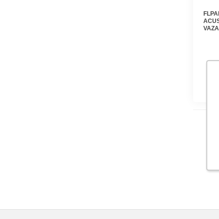
FLPA
ACUS
VAZ
PARC
100K
FLUKE