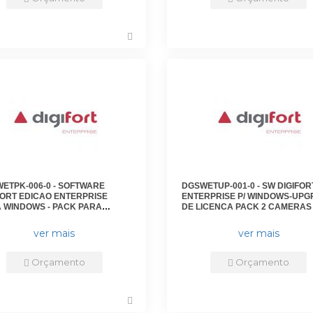
ETPK-006-0 - SOFTWARE
DGSWETUP-001-0 - SW DIGIFOR
FORT EDICAO ENTERPRISE
ENTERPRISE P/ WINDOWS-UP
 WINDOWS - PACK PARA
DE LICENCA PACK 2 CAMERAS
NCIAMENTO DE 4 CAMERAS
VERSOES ANTERIORES PARA
IONAIS - DGFEN1104V7 -
VERSAO 7 - DGFUPVEN1102V7 -
ver mais
ver mais
FORT
DIGIFORT
Orçamento
Orçamento