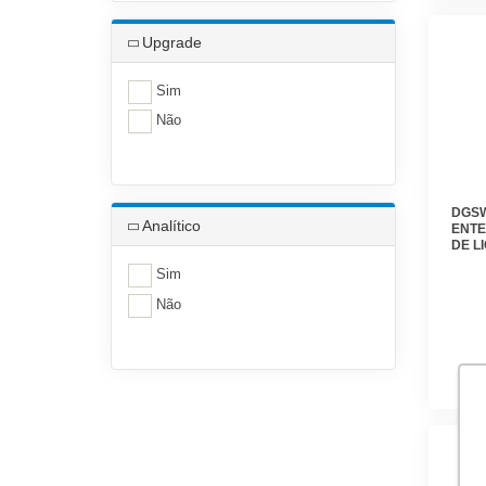
Upgrade
Sim
Não
DGSW
Analítico
ENTE
DE L
VERS
Sim
VERS
DIGI
Não