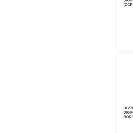
DIGI
(OCR
DGFE
DGSW
DIGI
BORD
DGFE