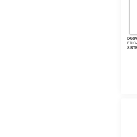
DGSW
EDIC
SIST
GERE
LIMI
DGFE