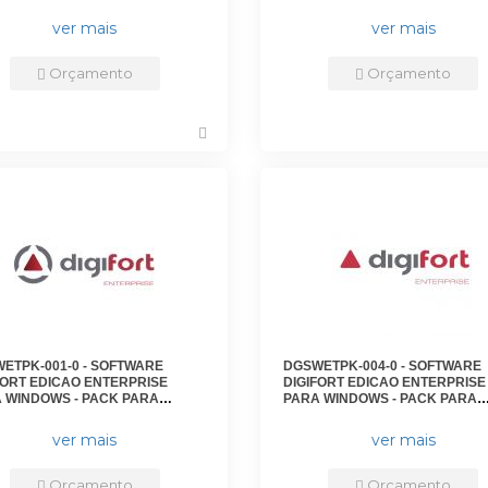
NCIAMENTO DE 1 MODULO DE
GERENCIAMENTO DE 1 MODUL
ME ADICIONAL - DGFEN2101V7
ALARME - DGFEN2001V7 - DIGI
ver mais
ver mais
IFORT
Orçamento
Orçamento
ETPK-001-0 - SOFTWARE
DGSWETPK-004-0 - SOFTWARE
FORT EDICAO ENTERPRISE
DIGIFORT EDICAO ENTERPRISE
 WINDOWS - PACK PARA
PARA WINDOWS - PACK PARA
NCIAMENTO DE 64 CAMERAS
GERENCIAMENTO DE 2 CAMER
IONAIS - DGFEN1164V7 -
ADICIONAIS - DGFEN1102V7 -
ver mais
ver mais
FORT
DIGIFORT
Orçamento
Orçamento