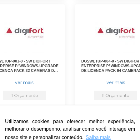
ETUP-003-0 - SW DIGIFORT
DGSWETUP-004-0 - SW DIGIFOR
RPRISE P/ WINDOWS-UPGRADE
ENTERPRISE P/ WINDOWS-UP
ICENCA PACK 32 CAMERAS DE
DE LICENCA PACK 64 CAMERA
OES ANTERIORES PARA
VERSOES ANTERIORES PARA
AO7 - DGFUPVEN1132V7 -
VERSAO7 - DGFUPVEN1164V7 -
ver mais
ver mais
FORT
DIGIFORT
Orçamento
Orçamento
Utilizamos cookies para oferecer melhor experiência,
Utilizamos cookies para oferecer melhor experiência,
melhorar o desempenho, analisar como você interage em
melhorar o desempenho, analisar como você interage em
nosso site e personalizar conteúdo.
nosso site e personalizar conteúdo.
Saiba mais
Saiba mais