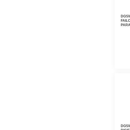
DGSW
FAIL
PARA
CAME
DGFF
DGSW