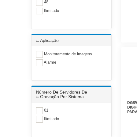
GERE
48
ALAR
- DIG
Ilimitado
Aplicação
Monitoramento de imagens
Alarme
Número De Servidores De
Gravação Por Sistema
DGSW
DIGI
01
PARA
GERE
Ilimitado
ADIC
DIGI