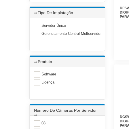
DFSW
DIGI
Tipo De Implatação
PARA
GERE
ADIC
Servidor Único
DIGI
Gerenciamento Central Multservidor
Produto
Software
Licença
Número De Câmeras Por Servidor
DGSW
DIGI
08
PARA