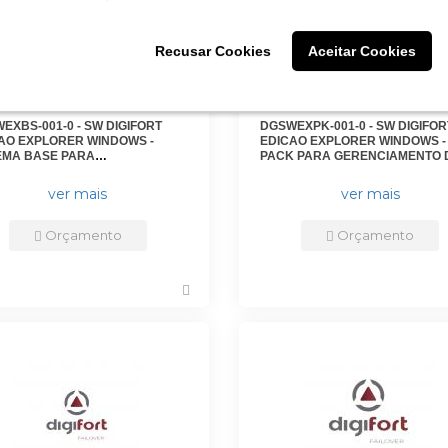
Recusar Cookies
Recusar Cookies
Aceitar Cookies
Aceitar Cookies
EXBS-001-0 - SW DIGIFORT
DGSWEXPK-001-0 - SW DIGIFOR
AO EXPLORER WINDOWS -
EDICAO EXPLORER WINDOWS -
EMA BASE PARA
PACK PARA GERENCIAMENTO 
NCIAMENTO 4 CAMERAS
CAMERAS ADICIONAIS -
TE DE 16 CAMERAS -
DGFEX1102V7 - DIGIFORT
ver mais
ver mais
X1004V7 - DIGIFORT
Orçamento
Orçamento