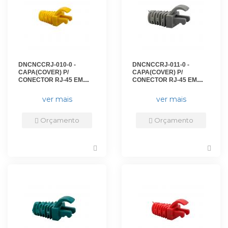
DNCNCCRJ-010-0 -
DNCNCCRJ-011-0 -
CAPA(COVER) P/
CAPA(COVER) P/
CONECTOR RJ-45 EM
CONECTOR RJ-45 EM
ABS AMARELO - DN-
ABS CINZA - DN-
6221700010. - D-NET
6221100010. - D-NET
ver mais
ver mais
Orçamento
Orçamento