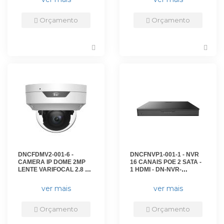
Orçamento
Orçamento
DNCFDMV2-001-6 -
DNCFNVP1-001-1 - NVR
CAMERA IP DOME 2MP
16 CANAIS POE 2 SATA -
LENTE VARIFOCAL 2.8 A
1 HDMI - DN-NVR-
12MM IR 40M - IP67 - IK10
CH16P16 - D-NET
- DN-IPC-D23VF281240 -
ver mais
ver mais
D-NET
Orçamento
Orçamento