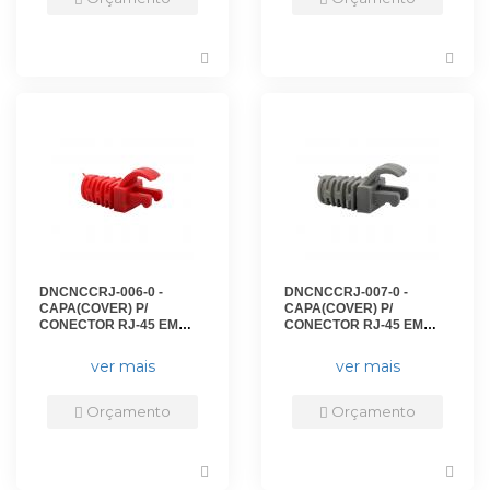
DNCNCCRJ-006-0 -
DNCNCCRJ-007-0 -
CAPA(COVER) P/
CAPA(COVER) P/
CONECTOR RJ-45 EM
CONECTOR RJ-45 EM
ABS VERMELHO(PCT 50)
ABS CINZA(PCT 50) - DN-
- DN-6221900010 - D-NET
6221100010 - D-NET
ver mais
ver mais
Orçamento
Orçamento