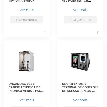
48V PARA SWITCH
48V PARA SWITCH
INDUSTRIAL - DN-PSU-
INDUSTRIAL - DN-PSU-
120W-DIN. - D-NET
240W-DIN - D-NET
ver mais
ver mais
Orçamento
Orçamento
DNCAMDBC-001-0 -
DNCATF1K-001-0 -
CABINE ACUSTICA DE
TERMINAL DE CONTROLE
REUNIAO MEDIA 2 PAX
DE ACESSO - DN-CA-
BORDA CURVA - DN-
100TMF - D-NET
CAMDBC-BASE - D-NET
ver mais
ver mais