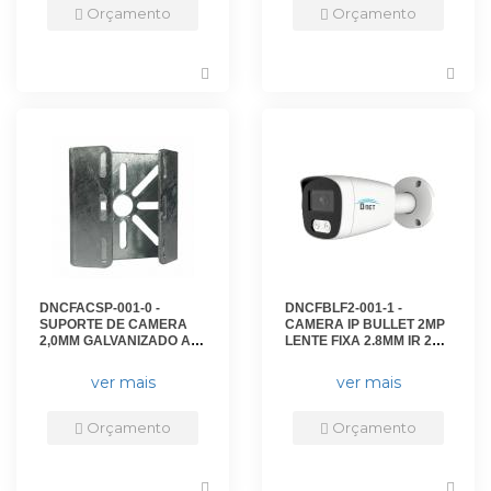
Orçamento
Orçamento
DNCFACSP-001-0 -
DNCFBLF2-001-1 -
SUPORTE DE CAMERA
CAMERA IP BULLET 2MP
2,0MM GALVANIZADO A
LENTE FIXA 2.8MM IR 25M
FOGO - DN-SPGF10X10 -
- IP67 - DN-IPC-B2VF2825
D-NET
- D-NET
ver mais
ver mais
Orçamento
Orçamento