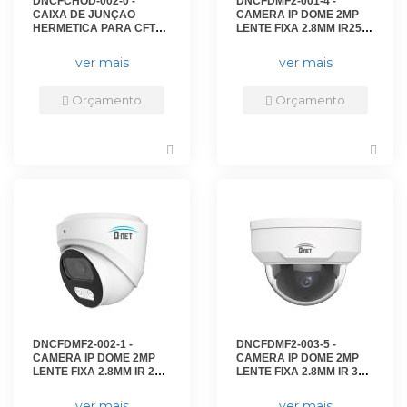
DNCFCHOD-002-0 -
DNCFDMF2-001-4 -
CAIXA DE JUNÇAO
CAMERA IP DOME 2MP
HERMETICA PARA CFTV
LENTE FIXA 2.8MM IR25M
OUTDOOR PARA
- INDOOR - DN-IPC-
SUPORTE O DN-
D2EF2825 - D-NET
ver mais
ver mais
SPGF10X10 DE
MONTAGEM EM POSTE -
DN-CXH03 - D-NET
Orçamento
Orçamento
DNCFDMF2-002-1 -
DNCFDMF2-003-5 -
CAMERA IP DOME 2MP
CAMERA IP DOME 2MP
LENTE FIXA 2.8MM IR 25M
LENTE FIXA 2.8MM IR 30M
- IP67 - DN-IPC-D2VF2825
- IP67 - IK10 - DN-IPC-
- D-NET
D23F2830 - D-NET
ver mais
ver mais