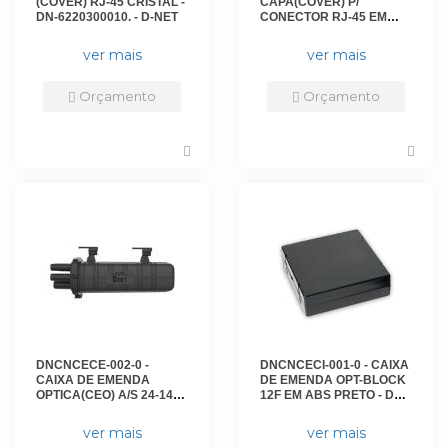
(COVER) RJ-45 CRISTAL -
CAPA(COVER) P/
DN-6220300010. - D-NET
CONECTOR RJ-45 EM
ABS PRETO - DN-
6220100010. - D-NET
ver mais
ver mais
Orçamento
Orçamento
DNCNCECE-002-0 -
DNCNCECI-001-0 - CAIXA
CAIXA DE EMENDA
DE EMENDA OPT-BLOCK
OPTICA(CEO) A/S 24-144F
12F EM ABS PRETO - DN-
PRETO - DN-CEO-24/144F.
5800100050 - D-NET
- D-NET
ver mais
ver mais