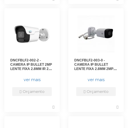
DNCFBLF2-002-2 -
DNCFBLF2-003-0 -
CAMERA IP BULLET 2MP
CAMERA IP BULLET
LENTE FIXA 2.8MM IR 25M
LENTE FIXA 2.8MM 2MP
- IP66 - DN-IPC-B2EF2825
IR30M IP67 - DN-IPC-
- D-NET
B21F2830 - D-NET
ver mais
ver mais
Orçamento
Orçamento