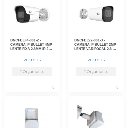
DNCFBLF4-001-2 -
DNCFBLV2-001-3 -
CAMERA IP BULLET 4MP
CAMERA IP BULLET 2MP
LENTE FIXA 2.8MM IR 25M
LENTE VARIFOCAL 2.8 A
- IP66 - DN-IPC-B4EF2825
12MM IR 50M - IP67 - DN-
- D-NET
IPC-B23VF281250 - D-NET
ver mais
ver mais
Orçamento
Orçamento