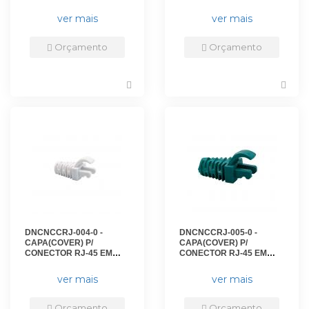
ABS AZUL(PCT 50) - DN-
ABS AZUL CLARO(PCT
6221500010 - D-NET
50) - DN-6222700010 - D-
ver mais
ver mais
NET
Orçamento
Orçamento
DNCNCCRJ-004-0 -
DNCNCCRJ-005-0 -
CAPA(COVER) P/
CAPA(COVER) P/
CONECTOR RJ-45 EM
CONECTOR RJ-45 EM
ABS BRANCO(PCT 50) -
ABS VERDE(PCT 50) - DN-
DN-6220900010 - D-NET
6220700010 - D-NET
ver mais
ver mais
Orçamento
Orçamento