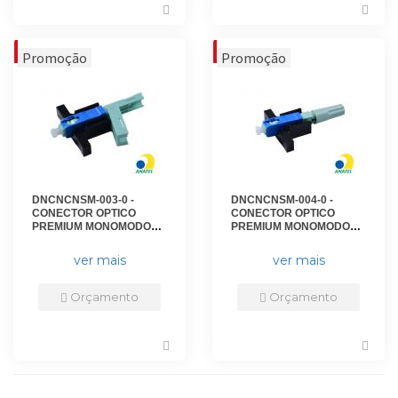
DNCNCNSM-003-0 -
DNCNCNSM-004-0 -
CONECTOR OPTICO
CONECTOR OPTICO
PREMIUM MONOMODO
PREMIUM MONOMODO
FAST CLICK SC/UPC - DN-
FAST ROSCA SC/UPC -
CO-SC/UPC-P-C - D-NET
DN-CO-SC/UPC-P-R - D-
ver mais
ver mais
NET
Orçamento
Orçamento