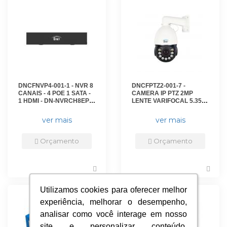
DNCFNVP4-001-1 - NVR 8
DNCFPTZ2-001-7 -
CANAIS - 4 POE 1 SATA -
CAMERA IP PTZ 2MP
1 HDMI - DN-NVRCH8EP4
LENTE VARIFOCAL 5.35 A
- D-NET
96.3MM - ZOOM 18X FULL
COLOR IR 120M - IP66 -
ver mais
ver mais
DN-PTZ-SD2V18XIA120 -
D-NET
Orçamento
Orçamento
Utilizamos cookies para oferecer melhor
Utilizamos cookies para oferecer melhor
experiência, melhorar o desempenho,
experiência, melhorar o desempenho,
analisar como você interage em nosso
analisar como você interage em nosso
site e personalizar conteúdo.
site e personalizar conteúdo.